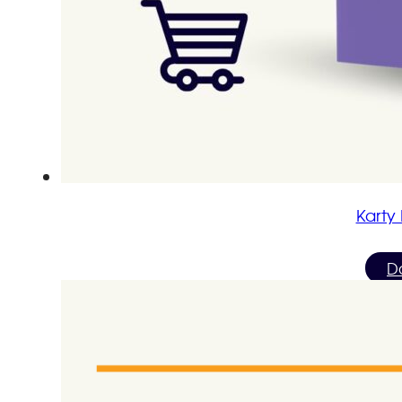
Karty
D