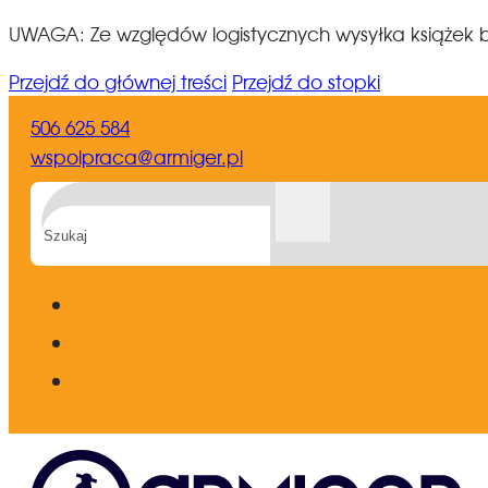
UWAGA: Ze względów logistycznych wysyłka książek b
Przejdź do głównej treści
Przejdź do stopki
506 625 584
wspolpraca@armiger.pl
Szukaj