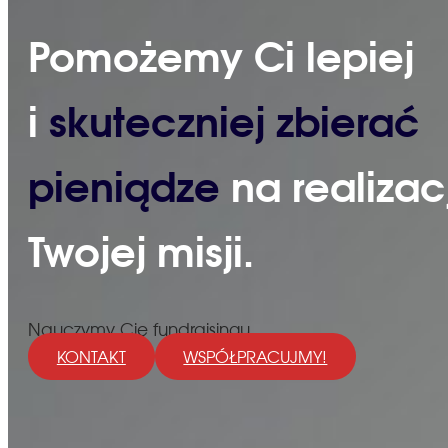
Pomożemy Ci lepiej
i
skuteczniej zbierać
pieniądze
na realizac
Twojej misji.
Nauczymy Cię fundraisingu
KONTAKT
WSPÓŁPRACUJMY!