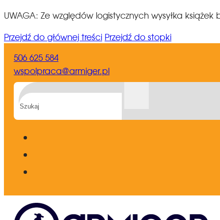
UWAGA: Ze względów logistycznych wysyłka książek b
Przejdź do głównej treści
Przejdź do stopki
506 625 584
wspolpraca@armiger.pl
Szukaj