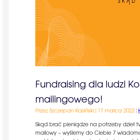
Fundraising dla ludzi 
mailingowego!
Przez Szczepan Kasiński
|
17 marca 2022
|
Skąd brać pieniądze na potrzeby dzieł tw
mailowy – wyślemy do Ciebie 7 wiadomośc