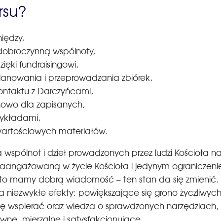
rsu?
iędzy,
 dobroczynną wspólnoty,
dzięki fundraisingowi,
anowania i przeprowadzania zbiórek,
ontaktu z Darczyńcami,
nowo dla zapisanych,
zykładami,
 wartościowych materiałów.
 wspólnot i dzieł prowadzonych przez ludzi Kościoła n
ą zaangażowaną w życie Kościoła i jedynym ograniczen
, to mamy dobrą wiadomość – ten stan da się zmieni
 niezwykłe efekty: powiększające się grono życzliwyc
 Cię wspierać oraz wiedza o sprawdzonych narzędziach, 
wne, mierzalne i satysfakcjonujące.