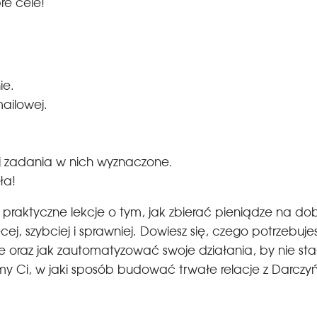
re cele!
ie.
mailowej.
uj zadania w nich wyznaczone.
ioła!
 praktyczne lekcje o tym, jak zbierać pieniądze na dob
ej, szybciej i sprawniej. Dowiesz się, czego potrzebuje
e oraz jak zautomatyzować swoje działania, by nie stały
y Ci, w jaki sposób budować trwałe relacje z Darczyń