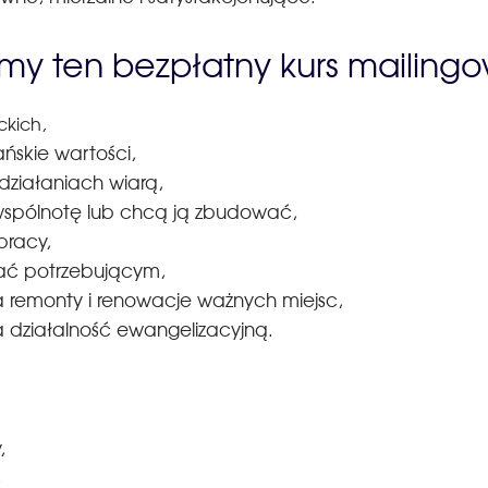
my ten bezpłatny kurs mailing
ckich,
jańskie wartości,
h działaniach wiarą,
e wspólnotę lub chcą ją zbudować,
j pracy,
gać potrzebującym,
na remonty i renowacje ważnych miejsc,
na działalność ewangelizacyjną.
,
,