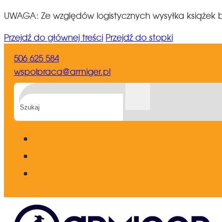
UWAGA: Ze względów logistycznych wysyłka książek b
Przejdź do głównej treści
Przejdź do stopki
506 625 584
wspolpraca@armiger.pl
Szukaj