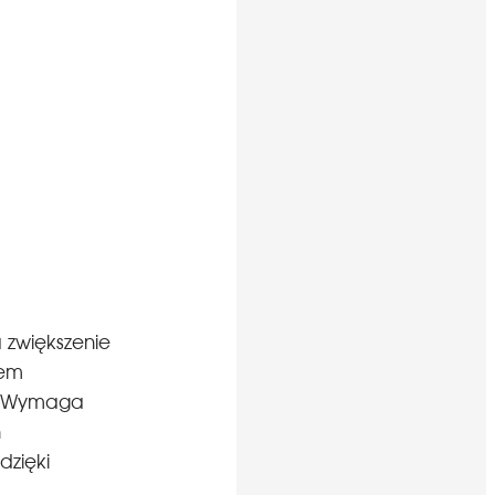
a zwiększenie
iem
ć. Wymaga
h
dzięki