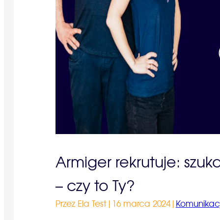
Armiger rekrutuje: szu
– czy to Ty?
Przez Ela Test
|
16 marca 2024
|
Komunikac