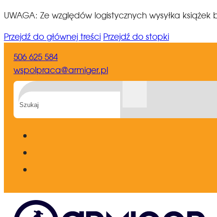
UWAGA: Ze względów logistycznych wysyłka książek b
Przejdź do głównej treści
Przejdź do stopki
506 625 584
wspolpraca@armiger.pl
Szukaj