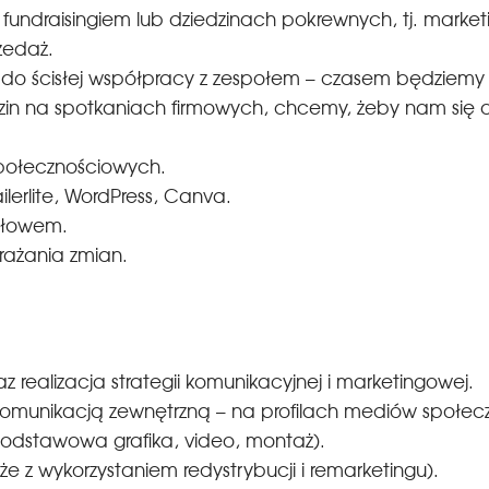
undraisingiem lub dziedzinach pokrewnych, tj. marketi
rzedaż.
 do ścisłej współpracy z zespołem – czasem będziemy
dzin na spotkaniach firmowych, chcemy, żeby nam się 
społecznościowych.
erlite, WordPress, Canva.
 słowem.
rażania zmian.
realizacja strategii komunikacyjnej i marketingowej.
komunikacją zewnętrzną – na profilach mediów społe
podstawowa grafika, video, montaż).
e z wykorzystaniem redystrybucji i remarketingu).