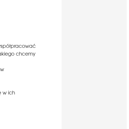
i współpracować
, jakiego chcemy
ów
ę w ich