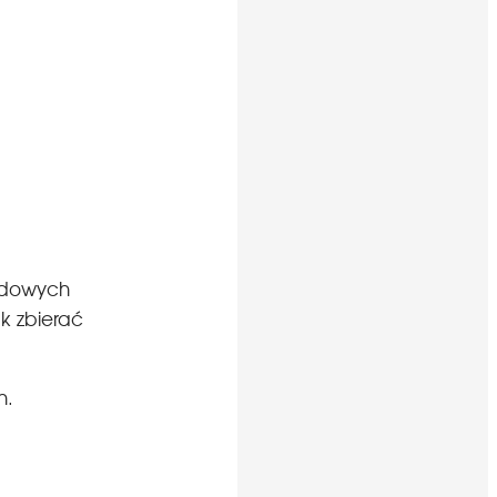
ządowych
ak zbierać
ch.