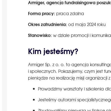
Armiger, agencja fundraisingowa poszukuj
Forma pracy:
praca zdalna
Okres zatrudnienia:
od maja 2024 roku
Stanowisko:
w dziale promocji i komunikac
Kim jesteśmy?
Armiger Sp. z o. o. to agencja konsultin
i społecznych. Pokazujemy, czym jest fun
pieniądze na realizację misji organizacj
Prowadzimy warsztaty i szkolenia d
Jesteśmy autorami specjalistycznego
Zbudowaliśmy pierwszą w Polsce pl