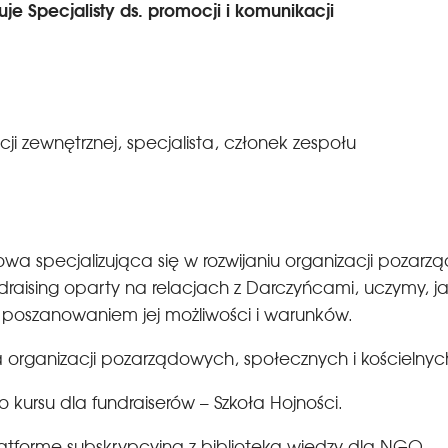
e Specjalisty ds. promocji i komunikacji
ji zewnętrznej, specjalista, członek zespołu
gowa specjalizująca się w rozwijaniu organizacji pozar
draising oparty na relacjach z Darczyńcami, uczymy, j
i z poszanowaniem jej możliwości i warunków.
la organizacji pozarządowych, społecznych i kościelny
 kursu dla fundraiserów – Szkoła Hojności.
atformę subskrypcyjną z biblioteką wiedzy dla NGO.