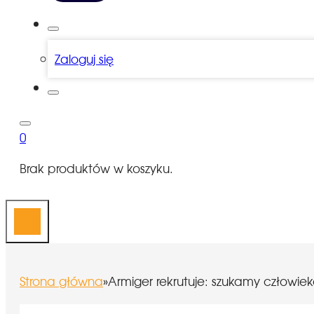
Zaloguj się
0
Brak produktów w koszyku.
Strona główna
»
Armiger rekrutuje: szukamy człowieka