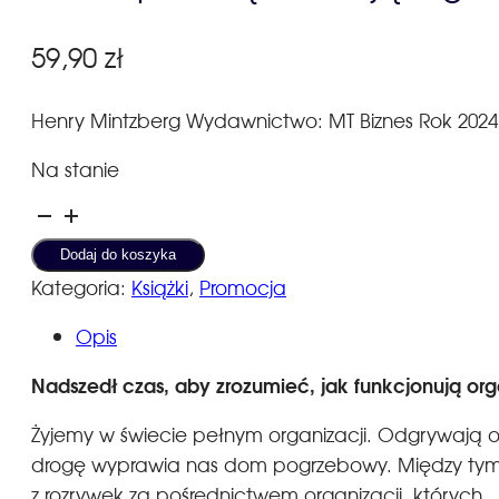
59,90
zł
Henry Mintzberg Wydawnictwo: MT Biznes Rok 2024
Na stanie
ilość
Jak
Dodaj do koszyka
naprawdę
Kategoria:
Książki
,
Promocja
działają
Opis
organizacje
Nadszedł czas, aby zrozumieć, jak funkcjonują org
Żyjemy w świecie pełnym organizacji. Odgrywają on
drogę wyprawia nas dom pogrzebowy. Między tym p
z rozrywek za pośrednictwem organizacji, których