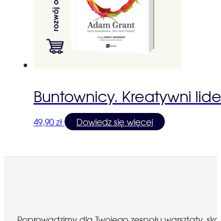
Buntownicy. Kreatywni lide
49,90
zł
Dowiedz się więcej
Poprowadzimy dla Twojego zespołu warsztaty, sk