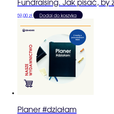
Fundraising. Jak pisać, b
59,00
zł
Dodaj do koszyka
Planer #działam