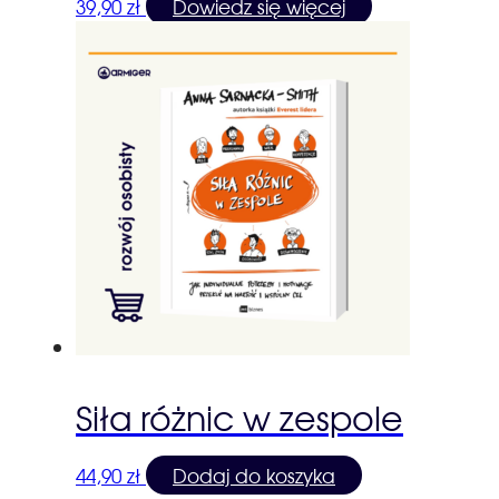
39,90
zł
Dowiedz się więcej
Siła różnic w zespole
44,90
zł
Dodaj do koszyka