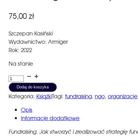
75,00
zł
Szczepan Kasiński
Wydawnictwo: Armiger
Rok: 2022
Na stanie
ilość
Fundraising.
Dodaj do koszyka
Jak
Kategoria:
Książki
Tagi:
fundraising
,
ngo
,
organizacj
stworzyć
Opis
i
Informacje dodatkowe
zrealizować
strategię
Fundraising. Jak stworzyć i zrealizować strategię fu
fundraisingową