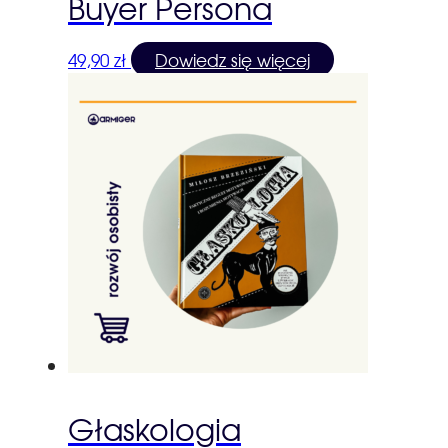
Buyer Persona
49,90
zł
Dowiedz się więcej
Głaskologia