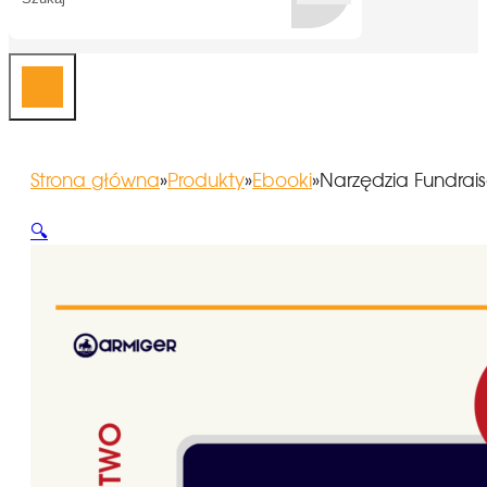
Strona główna
»
Produkty
»
Ebooki
»
Narzędzia Fundrai
🔍