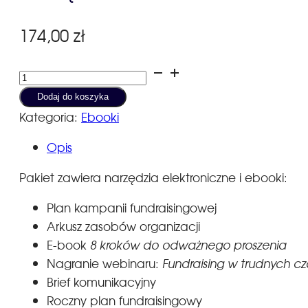
174,00
zł
ilość
Narzędzia
Dodaj do koszyka
Fundraisera.
Kategoria:
Ebooki
Pakiet
Opis
zaawansowany
Pakiet zawiera narzędzia elektroniczne i ebooki:
Plan kampanii fundraisingowej
Arkusz zasobów organizacji
E-book
8 kroków do odważnego proszenia
Nagranie webinaru:
Fundraising w trudnych c
Brief komunikacyjny
Roczny plan fundraisingowy