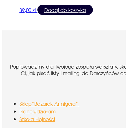
39,00
zł
Dodaj do koszyka
Poprowadzimy dla Twojego zespołu warsztaty, sk
Ci, jak pisać listy i mailingi do Darczyńcó
Sklep“Bazarek Armigera”
Planer#działam
Szkoła Hojności