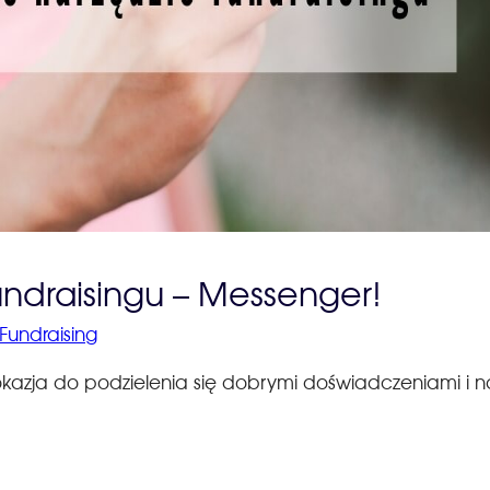
undraisingu – Messenger!
Fundraising
okazja do podzielenia się dobrymi doświadczeniami i n