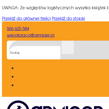
UWAGA: Ze względów logistycznych wysyłka książek b
Przejdź do głównej treści
Przejdź do stopki
506 625 584
wspolpraca@armiger.pl
Szukaj