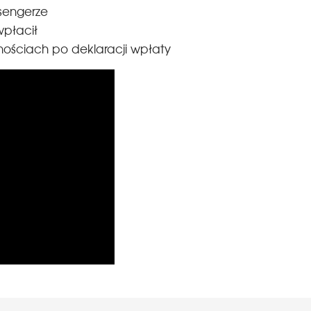
sengerze
wpłacił
ościach po deklaracji wpłaty