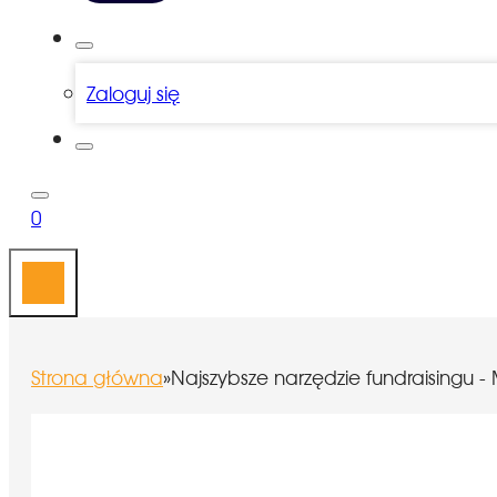
Zaloguj się
0
Strona główna
»
Najszybsze narzędzie fundraisingu -