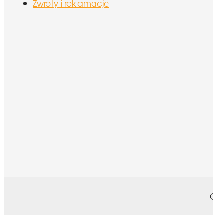
Zwroty i reklamacje
C