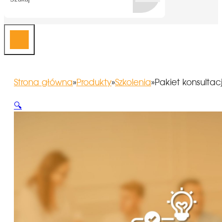
Strona główna
»
Produkty
»
Szkolenia
»
Pakiet konsultac
🔍