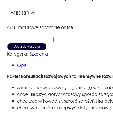
1600,00
zł
4×60-minutowe spotkanie online
ilość
Pakiet
Dodaj do koszyka
konsultacji
Kategoria:
Szkolenia
rozwojowych
Opis
dla
organizacji
Pakiet konsultacji rozwojowych to intensywne rozw
zamierza rozwijać swoją organizację w sposób s
chce ulepszyć dotychczasowy sposób zarząd
chce zweryfikować słuszność założeń strategi
chce wzmocnić lub ulepszyć dotychczasową st