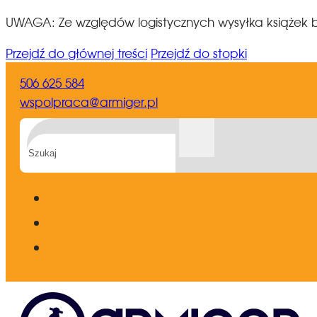
UWAGA: Ze względów logistycznych wysyłka książek b
Przejdź do głównej treści
Przejdź do stopki
506 625 584
wspolpraca@armiger.pl
Szukaj