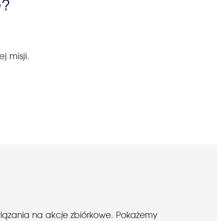
ę?
j misji.
wiązania na akcje zbiórkowe. Pokażemy