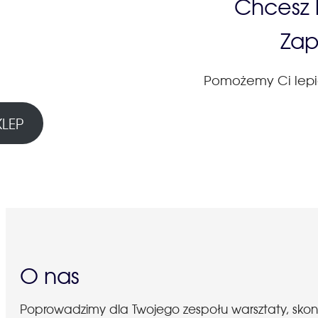
Chcesz k
Zap
Pomożemy Ci lepiej
KLEP
O nas
Poprowadzimy dla Twojego zespołu warsztaty, sko