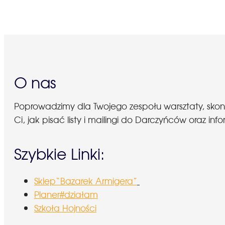
O nas
Poprowadzimy dla Twojego zespołu warsztaty, sko
Ci, jak pisać listy i mailingi do Darczyńców oraz
Szybkie Linki:
Sklep“Bazarek Armigera”
Planer#działam
Szkoła Hojności