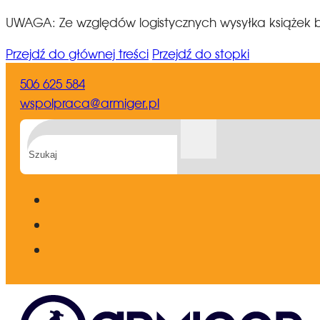
UWAGA: Ze względów logistycznych wysyłka książek b
Przejdź do głównej treści
Przejdź do stopki
506 625 584
wspolpraca@armiger.pl
Szukaj