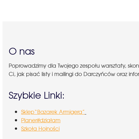
O nas
Poprowadzimy dla Twojego zespołu warsztaty, sko
Ci, jak pisać listy i mailingi do Darczyńców oraz
Szybkie Linki:
Sklep“Bazarek Armigera”
Planer#działam
Szkoła Hojności