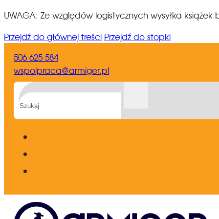
UWAGA: Ze względów logistycznych wysyłka książek b
Przejdź do głównej treści
Przejdź do stopki
506 625 584
wspolpraca@armiger.pl
Szukaj