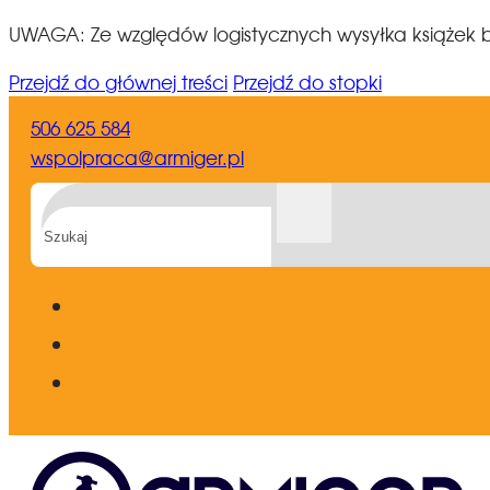
UWAGA: Ze względów logistycznych wysyłka książek b
Przejdź do głównej treści
Przejdź do stopki
506 625 584
wspolpraca@armiger.pl
Szukaj