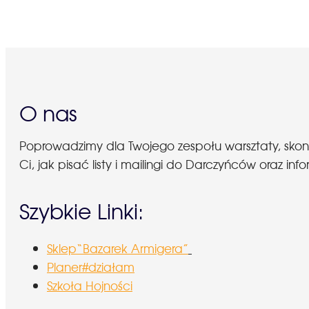
O nas
Poprowadzimy dla Twojego zespołu warsztaty, sko
Ci, jak pisać listy i mailingi do Darczyńców oraz
Szybkie Linki:
Sklep“Bazarek Armigera”
Planer#działam
Szkoła Hojności