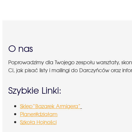
O nas
Poprowadzimy dla Twojego zespołu warsztaty, sko
Ci, jak pisać listy i mailingi do Darczyńców oraz
Szybkie Linki:
Sklep“Bazarek Armigera”
Planer#działam
Szkoła Hojności