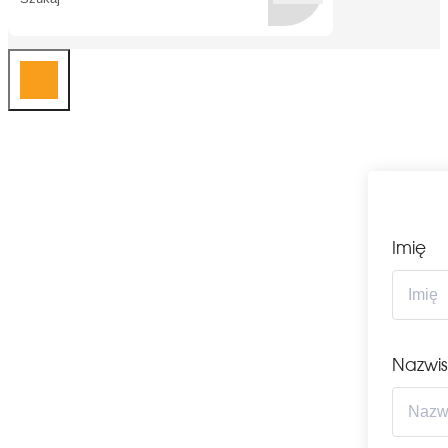
Imię
Nazwi